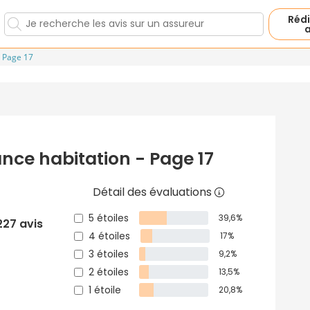
Rédi
a
Page 17
ance habitation - Page 17
Détail des évaluations
5 étoiles
39,6%
227 avis
4 étoiles
17%
3 étoiles
9,2%
2 étoiles
13,5%
1 étoile
20,8%