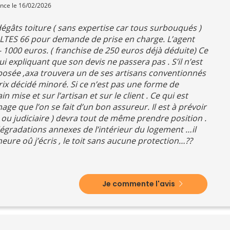
ence le 16/02/2026
égâts toiture ( sans expertise car tous surbouqués )
ALTES 66 pour demande de prise en charge. L’agent
1000 euros. ( franchise de 250 euros déjà déduite) Ce
lui expliquant que son devis ne passera pas . S’il n’est
osée ,axa trouvera un de ses artisans conventionnés
rix décidé minoré. Si ce n’est pas une forme de
 mise et sur l’artisan et sur le client . Ce qui est
mage que l’on se fait d’un bon assureur. Il est à prévoir
e ou judiciaire ) devra tout de même prendre position .
dégradations annexes de l’intérieur du logement …il
heure oû j’écris , le toit sans aucune protection…??
Je commente l'avis