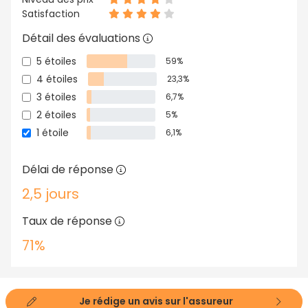
Satisfaction
Détail des évaluations
5 étoiles
59%
4 étoiles
23,3%
3 étoiles
6,7%
2 étoiles
5%
1 étoile
6,1%
Délai de réponse
2,5 jours
Taux de réponse
71%
Je rédige un avis sur l'assureur