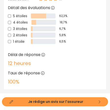
Détail des évaluations
5 étoiles
62,3%
4 étoiles
18,7%
3 étoiles
6,7%
2 étoiles
5,8%
1 étoile
6,5%
Délai de réponse
12 heures
Taux de réponse
100%
Je rédige un avis sur l'assureur