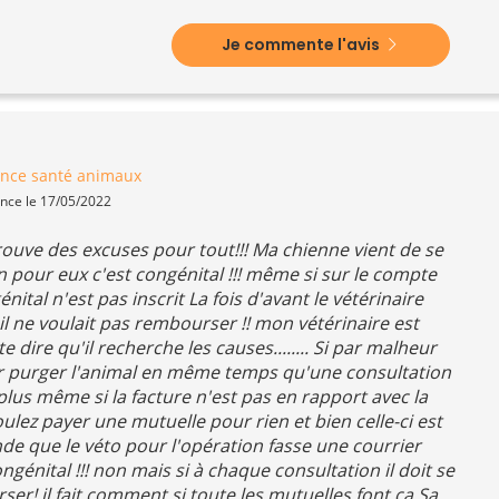
Je commente l'avis
nce santé animaux
ence le 17/05/2022
 trouve des excuses pour tout!!! Ma chienne vient de se
n pour eux c'est congénital !!! même si sur le compte
ital n'est pas inscrit La fois d'avant le vétérinaire
il ne voulait pas rembourser !! mon vétérinaire est
e dire qu'il recherche les causes........ Si par malheur
 purger l'animal en même temps qu'une consultation
lus même si la facture n'est pas en rapport avec la
oulez payer une mutuelle pour rien et bien celle-ci est
nde que le véto pour l'opération fasse une courrier
génital !!! non mais si à chaque consultation il doit se
ser! il fait comment si toute les mutuelles font ça Sa