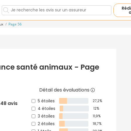
Rédi
a
aux
Page 56
rance santé animaux - Page
Détail des évaluations
5 étoiles
27,2%
48 avis
4 étoiles
12%
3 étoiles
11,9%
2 étoiles
18,7%