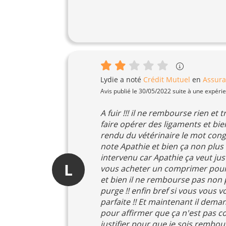
Lydie
a noté
Crédit Mutuel
en
Assura
Avis publié le 30/05/2022 suite à une expéri
A fuir !!! il ne rembourse rien et
faire opérer des ligaments et bie
rendu du vétérinaire le mot congén
note Apathie et bien ça non plus 
intervenu car Apathie ça veut just
L
vous acheter un comprimer pour
et bien il ne rembourse pas non p
purge !! enfin bref si vous vous v
parfaite !! Et maintenant il dema
pour affirmer que ça n'est pas con
justifier pour que je sois rembour