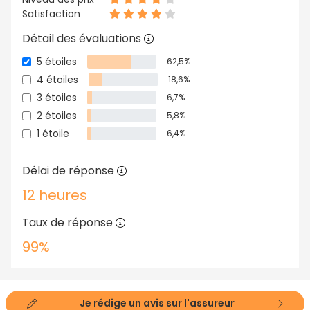
Satisfaction
Détail des évaluations
5 étoiles
62,5%
4 étoiles
18,6%
3 étoiles
6,7%
2 étoiles
5,8%
1 étoile
6,4%
Délai de réponse
12 heures
Taux de réponse
99%
Je rédige un avis sur l'assureur