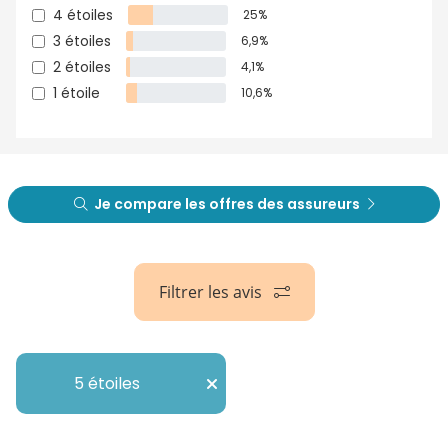
4 étoiles
25%
3 étoiles
6,9%
2 étoiles
4,1%
1 étoile
10,6%
Je compare les offres des assureurs
Filtrer les avis
5 étoiles