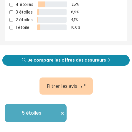
4 étoiles
25%
3 étoiles
6,9%
2 étoiles
4,1%
1 étoile
10,6%
Je compare les offres des assureurs
Filtrer les avis
5 étoiles