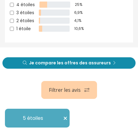
4 étoiles
25%
3 étoiles
6,9%
2 étoiles
4,1%
1 étoile
10,6%
Je compare les offres des assureurs
Filtrer les avis
5 étoiles