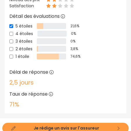
Satisfaction
Détail des évaluations
5 étoiles
21,6%
4 étoiles
0%
3 étoiles
0%
2 étoiles
3,8%
1 étoile
74,6%
Délai de réponse
2,5 jours
Taux de réponse
71%
Je rédige un avis sur l'assureur