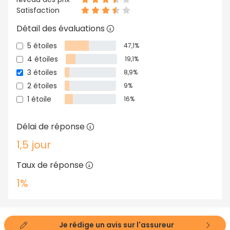
Satisfaction
Détail des évaluations
5 étoiles
47,1%
4 étoiles
19,1%
3 étoiles
8,9%
2 étoiles
9%
1 étoile
16%
Délai de réponse
1,5 jour
Taux de réponse
1%
Je rédige un avis sur l'assureur