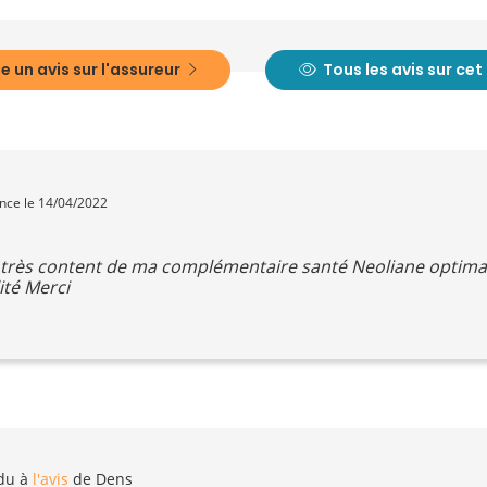
e un avis sur l'assureur
Tous les avis sur ce
ence le 14/04/2022
is très content de ma complémentaire santé Neoliane optim
ité Merci
du à
l'avis
de Dens