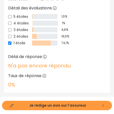
Détail des évaluations
5 étoiles
1,5%
4 étoiles
1%
3 étoiles
4,8%
2 étoiles
18,6%
1 étoile
74,1%
Délai de réponse
N'a pas encore répondu
Taux de réponse
0%
Je rédige un avis sur l'assureur