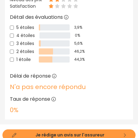
Satisfaction
Détail des évaluations
5 étoiles
3,9%
4 étoiles
0%
3 étoiles
5,6%
2 étoiles
46,2%
1 étoile
44,3%
Délai de réponse
N'a pas encore répondu
Taux de réponse
0%
Je rédige un avis sur l'assureur