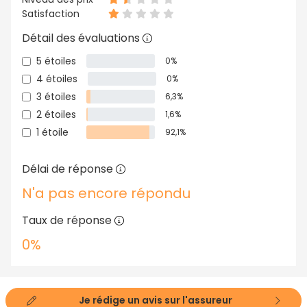
Satisfaction
Détail des évaluations
5 étoiles
0%
4 étoiles
0%
3 étoiles
6,3%
2 étoiles
1,6%
1 étoile
92,1%
Délai de réponse
N'a pas encore répondu
Taux de réponse
0%
Je rédige un avis sur l'assureur