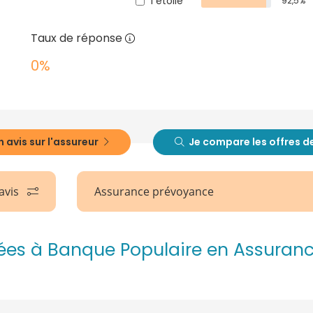
1 étoile
92,5%
Taux de réponse
0%
n avis sur l'assureur
Je compare les offres d
 avis
Assurance prévoyance
uées à Banque Populaire en Assuran