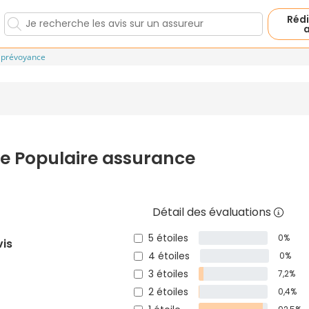
Rédi
a
 prévoyance
ue Populaire assurance
Détail des évaluations
5 étoiles
0%
vis
4 étoiles
0%
3 étoiles
7,2%
2 étoiles
0,4%