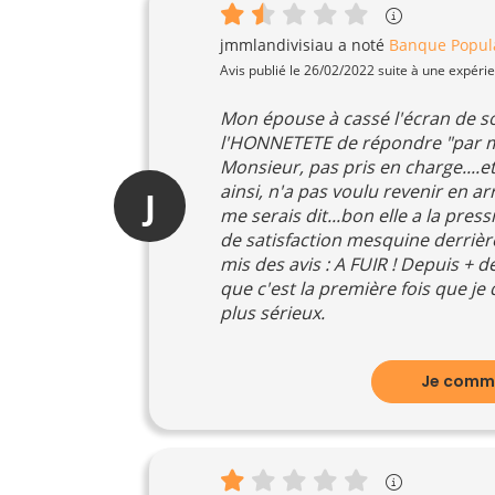
jmmlandivisiau
a noté
Banque Popul
Avis publié le 26/02/2022 suite à une expéri
Mon épouse à cassé l'écran de son
l'HONNETETE de répondre "par ma
Monsieur, pas pris en charge....et
ainsi, n'a pas voulu revenir en arr
J
me serais dit...bon elle a la pres
de satisfaction mesquine derrière 
mis des avis : A FUIR ! Depuis + d
que c'est la première fois que je 
plus sérieux.
Je comme