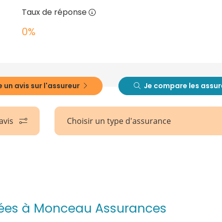
Taux de réponse
0%
 un avis sur l'assureur
Je compare les assur
 avis
Choisir un type d'assurance
buées à Monceau Assurances