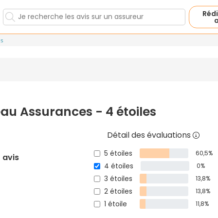
Rédi
a
es
au Assurances - 4 étoiles
Détail des évaluations
5 étoiles
60,5%
 avis
4 étoiles
0%
3 étoiles
13,8%
2 étoiles
13,8%
1 étoile
11,8%