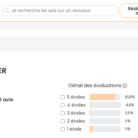
Rédi
a
ER
Détail des évaluations
5 étoiles
81,8%
0 avis
4 étoiles
4,8%
3 étoiles
2,5%
2 étoiles
0%
1 étoile
11%