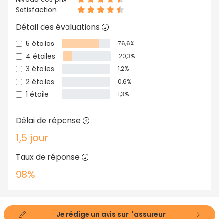
Satisfaction
Détail des évaluations
5 étoiles
76,6%
4 étoiles
20,3%
3 étoiles
1,2%
2 étoiles
0,6%
1 étoile
1,3%
Délai de réponse
1,5 jour
Taux de réponse
98%
Je rédige un avis sur l'assureur