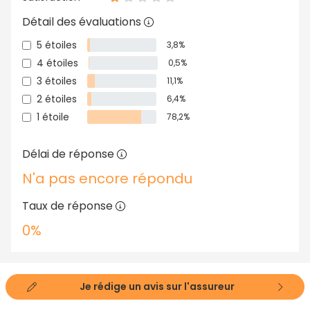
Détail des évaluations
5 étoiles
3,8%
4 étoiles
0,5%
3 étoiles
11,1%
2 étoiles
6,4%
1 étoile
78,2%
Délai de réponse
N'a pas encore répondu
Taux de réponse
0%
Je rédige un avis sur l'assureur