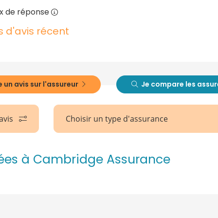
x de réponse
s d'avis récent
 un avis sur l'assureur
Je compare les assur
 avis
Choisir un type d'assurance
buées à Cambridge Assurance