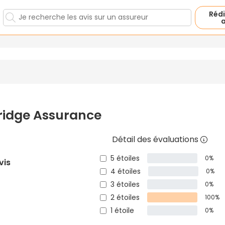
Rédi
a
ridge Assurance
Détail des évaluations
5 étoiles
0%
vis
4 étoiles
0%
3 étoiles
0%
2 étoiles
100%
1 étoile
0%