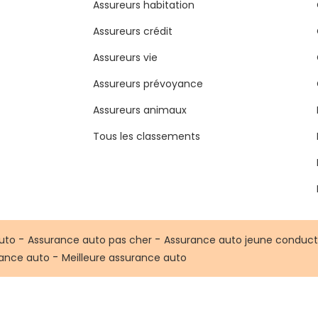
Assureurs habitation
Assureurs crédit
Assureurs vie
Assureurs prévoyance
Assureurs animaux
Tous les classements
-
-
uto
Assurance auto pas cher
Assurance auto jeune conduct
-
rance auto
Meilleure assurance auto