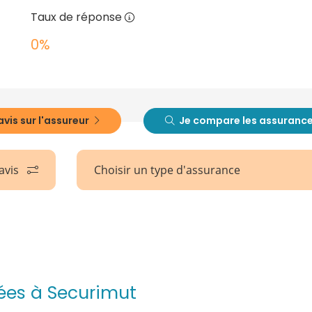
Taux de réponse
0%
avis sur l'assureur
Je compare les assuranc
 avis
Choisir un type d'assurance
uées à Securimut