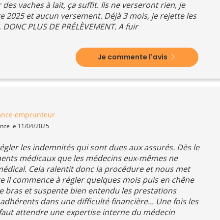
 vaches à lait, ça suffit. Ils ne verseront rien, je
e 2025 et aucun versement. Déjà 3 mois, je rejette les
, DONC PLUS DE PRÉLÈVEMENT. A fuir
Je commente l'avis
ance emprunteur
ence le 11/04/2025
égler les indemnités qui sont dues aux assurés. Dès le
ments médicaux que les médecins eux-mêmes ne
médical. Cela ralentit donc la procédure et nous met
te il commence à régler quelques mois puis en chêne
de bras et suspente bien entendu les prestations
dhérents dans une difficulté financière... Une fois les
l faut attendre une expertise interne du médecin