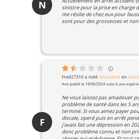
Actuellement en arrêt accident de
N
sinistre pour la prise en charge 
me résilie de chez eux pour faus
sont pour des grossesses et non 
Fred27310
a noté
Securimut
en
Assu
Avis publié le 18/06/2024 suite à une expéri
Ne vous laissez pas amadouer par 
problème de santé dans les 5 ans
terminé. Si vous aimez payer pour
discale, operé puis en arrêt pend
F
j'avais fait une dépression en 20
donc problème connu et non pris e
choses qui m'échappe. Et tout c