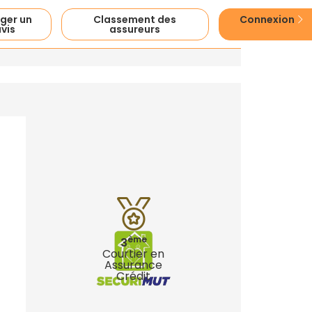
ger un
Classement des
Connexion
vis
assureurs
ème
3
Courtier en
Assurance
Crédit