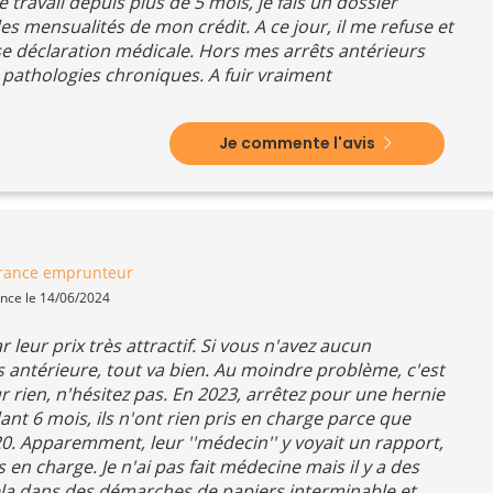
 travail depuis plus de 5 mois, je fais un dossier
des mensualités de mon crédit. A ce jour, il me refuse et
se déclaration médicale. Hors mes arrêts antérieurs
pathologies chroniques. A fuir vraiment
Je commente l'avis
rance emprunteur
ence le 14/06/2024
leur prix très attractif. Si vous n'avez aucun
 antérieure, tout va bien. Au moindre problème, c'est
 rien, n'hésitez pas. En 2023, arrêtez pour une hernie
ant 6 mois, ils n'ont rien pris en charge parce que
20. Apparemment, leur ''médecin'' y voyait un rapport,
n charge. Je n'ai pas fait médecine mais il y a des
ela dans des démarches de papiers interminable et