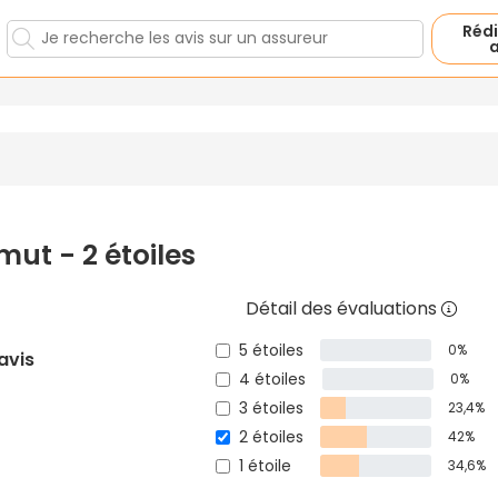
Rédi
a
mut - 2 étoiles
Détail des évaluations
5 étoiles
0%
 avis
4 étoiles
0%
3 étoiles
23,4%
2 étoiles
42%
1 étoile
34,6%