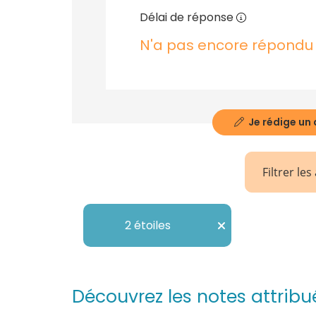
Délai de réponse
N'a pas encore répondu
Je rédige un 
Filtrer les
2 étoiles
Découvrez les notes attrib