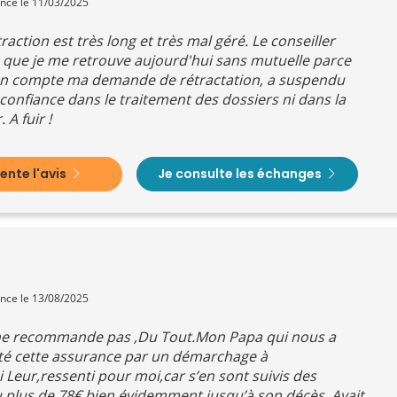
ence le 11/03/2025
action est très long et très mal géré. Le conseiller
rs que je me retrouve aujourd'hui sans mutuelle parce
 en compte ma demande de rétractation, a suspendu
onfiance dans le traitement des dossiers ni dans la
 A fuir !
nte l'avis
Je consulte les échanges
ence le 13/08/2025
ne recommande pas ,Du Tout.Mon Papa qui nous a
racté cette assurance par un démarchage à
 Leur,ressenti pour moi,car s’en sont suivis des
plus de 78€,bien évidemment,jusqu’à son décès. Avait