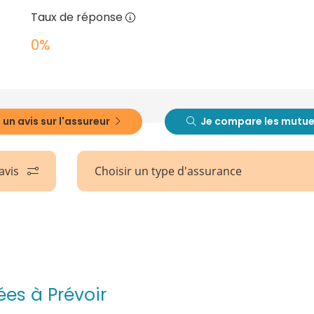
Taux de réponse
0%
 un avis sur l'assureur
Je compare les mutue
 avis
Choisir un type d'assurance
ées à Prévoir