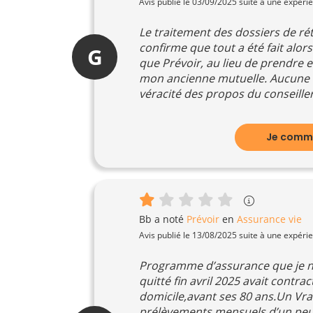
Avis publié le 03/09/2025 suite à une expéri
Le traitement des dossiers de rétr
confirme que tout a été fait alo
G
que Prévoir, au lieu de prendre
mon ancienne mutuelle. Aucune c
véracité des propos du conseiller.
Je comme
Bb
a noté
Prévoir
en
Assurance vie
Avis publié le 13/08/2025 suite à une expéri
Programme d’assurance que je 
quitté fin avril 2025 avait cont
domicile,avant ses 80 ans.Un Vrai
prélèvements mensuels d’un peu 