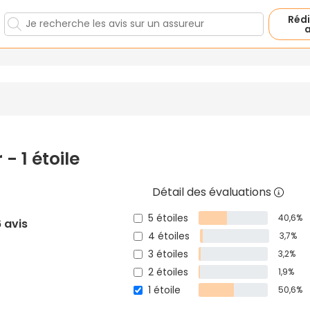
Rédi
a
 - 1 étoile
Détail des évaluations
5 étoiles
40,6%
 avis
4 étoiles
3,7%
3 étoiles
3,2%
2 étoiles
1,9%
1 étoile
50,6%