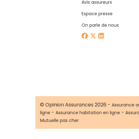
Avis assureurs
Espace presse
On parle de nous
© Opinion Assurances 2026 -
Assurance a
-
-
ligne
Assurance habitation en ligne
Assur
Mutuelle pas cher