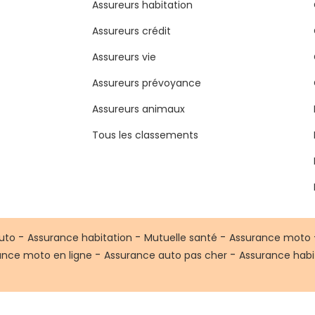
Assureurs habitation
Assureurs crédit
Assureurs vie
Assureurs prévoyance
Assureurs animaux
Tous les classements
-
-
-
uto
Assurance habitation
Mutuelle santé
Assurance moto
-
-
ance moto en ligne
Assurance auto pas cher
Assurance habi