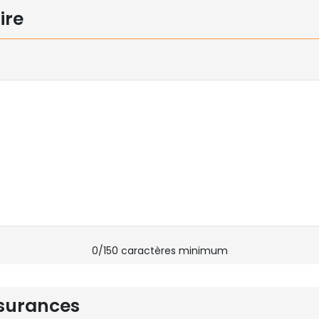
ire
0
/150 caractères minimum
surances