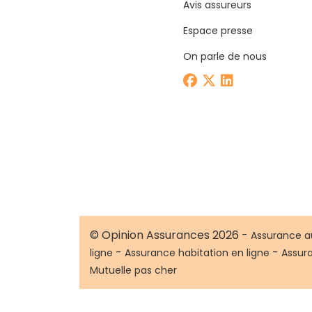
Avis assureurs
Espace presse
On parle de nous
© Opinion Assurances 2026 -
Assurance a
-
-
ligne
Assurance habitation en ligne
Assur
Mutuelle pas cher