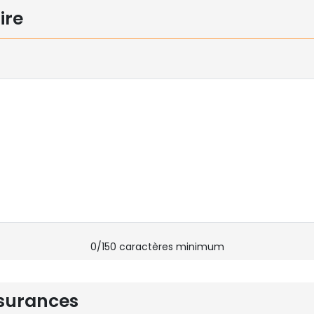
ire
0
/150 caractères minimum
surances