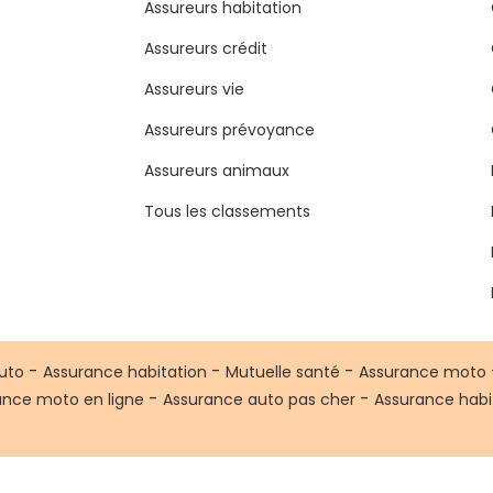
Assureurs habitation
Assureurs crédit
Assureurs vie
Assureurs prévoyance
Assureurs animaux
Tous les classements
-
-
-
uto
Assurance habitation
Mutuelle santé
Assurance moto
-
-
ance moto en ligne
Assurance auto pas cher
Assurance habi