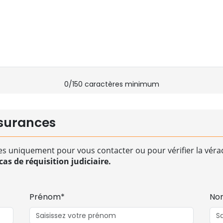
0
/150 caractères minimum
surances
es uniquement pour vous contacter ou pour vérifier la vérac
as de réquisition judiciaire.
Prénom*
No