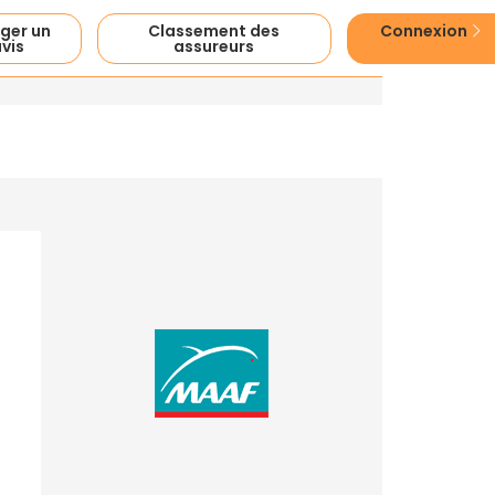
ger un
Classement des
Connexion
vis
assureurs