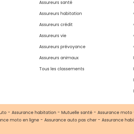
Assureurs santé
Assureurs habitation
Assureurs crédit
Assureurs vie
Assureurs prévoyance
Assureurs animaux
Tous les classements
-
-
-
uto
Assurance habitation
Mutuelle santé
Assurance moto
-
-
ance moto en ligne
Assurance auto pas cher
Assurance habi