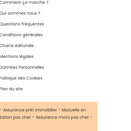
Comment ça marche ?
Qui sommes nous ?
Questions fréquentes
Conditions générales
Charte éditoriale
Mentions légales
Données Personnelles
Politique des Cookies
Plan du site
-
-
Assurance prêt immobilier
Mutuelle en
-
-
tation pas cher
Assurance moto pas cher