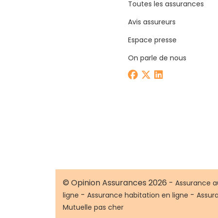
Toutes les assurances
Avis assureurs
Espace presse
On parle de nous
© Opinion Assurances 2026 -
Assurance a
-
-
ligne
Assurance habitation en ligne
Assur
Mutuelle pas cher