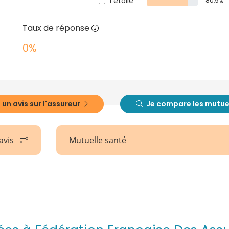
1 étoile
80,9%
Taux de réponse
0%
 un avis sur l'assureur
Je compare les mutue
 avis
Mutuelle santé