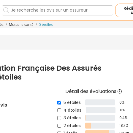
Rédi
a
rés
Mutuelle santé
5 étoiles
ation Française Des Assurés
toiles
Détail des évaluations
5 étoiles
0%
avis
4 étoiles
0%
3 étoiles
0,4%
2 étoiles
18,7%