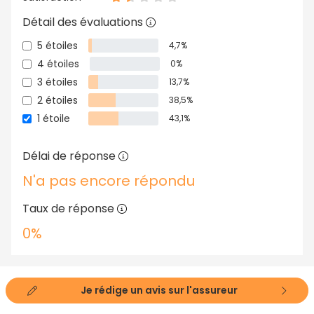
Détail des évaluations
5 étoiles
4,7%
4 étoiles
0%
3 étoiles
13,7%
2 étoiles
38,5%
1 étoile
43,1%
Délai de réponse
N'a pas encore répondu
Taux de réponse
0%
Je rédige un avis sur l'assureur