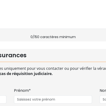
0
/150 caractères minimum
surances
es uniquement pour vous contacter ou pour vérifier la vérac
as de réquisition judiciaire.
Prénom*
No