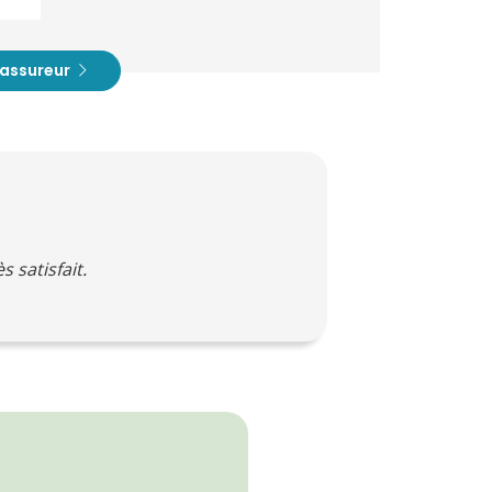
t assureur
 satisfait.