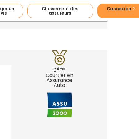
ger un
Classement des
Connexion
vis
assureurs
ème
3
Courtier en
Assurance
Auto