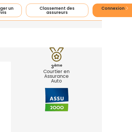
ger un
Classement des
Connexion
vis
assureurs
ème
3
Courtier en
Assurance
Auto