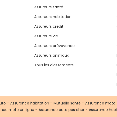
Assureurs santé
Assureurs habitation
Assureurs crédit
Assureurs vie
Assureurs prévoyance
Assureurs animaux
Tous les classements
-
-
-
uto
Assurance habitation
Mutuelle santé
Assurance moto
-
-
ance moto en ligne
Assurance auto pas cher
Assurance habi