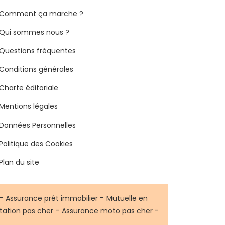
Comment ça marche ?
Qui sommes nous ?
Questions fréquentes
Conditions générales
Charte éditoriale
Mentions légales
Données Personnelles
Politique des Cookies
Plan du site
-
-
Assurance prêt immobilier
Mutuelle en
-
-
tation pas cher
Assurance moto pas cher