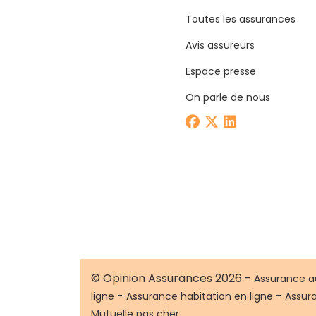
Toutes les assurances
Avis assureurs
Espace presse
On parle de nous
© Opinion Assurances 2026 -
Assurance a
-
-
ligne
Assurance habitation en ligne
Assur
Mutuelle pas cher