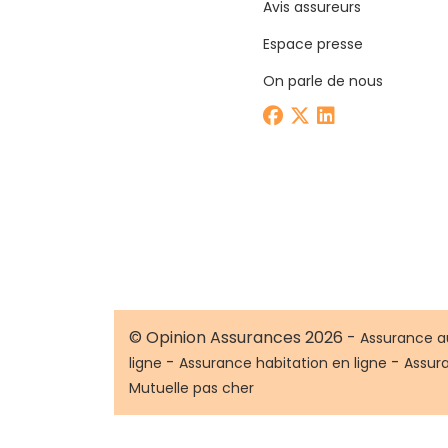
Avis assureurs
Espace presse
On parle de nous
© Opinion Assurances 2026 -
Assurance a
-
-
ligne
Assurance habitation en ligne
Assur
Mutuelle pas cher