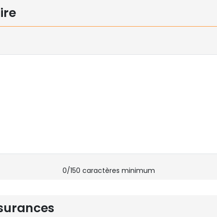
ire
0
/150 caractères minimum
surances