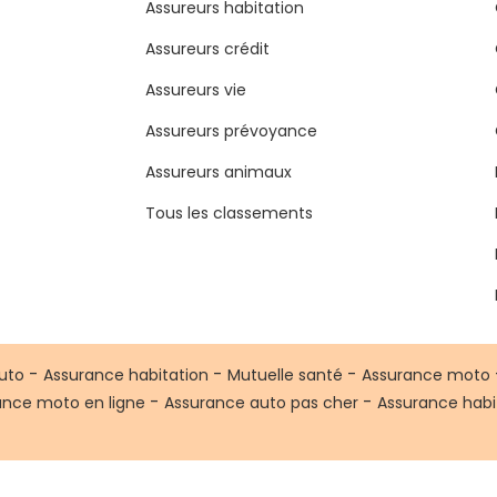
Assureurs habitation
Assureurs crédit
Assureurs vie
Assureurs prévoyance
Assureurs animaux
Tous les classements
-
-
-
uto
Assurance habitation
Mutuelle santé
Assurance moto
-
-
ance moto en ligne
Assurance auto pas cher
Assurance habi