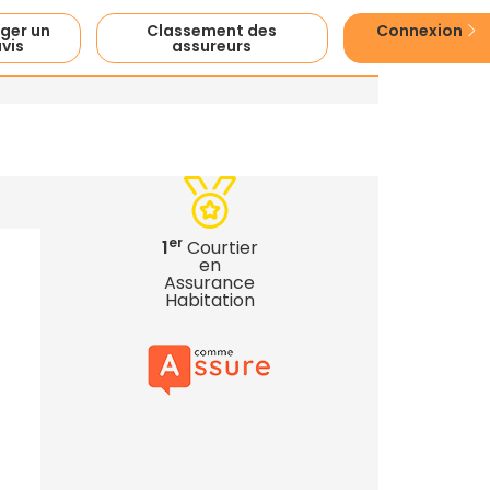
ger un
Classement des
Connexion
vis
assureurs
er
1
Courtier
en
Assurance
Habitation