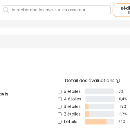
Rédi
a
Détail des évaluations
5 étoiles
0%
avis
4 étoiles
0,4%
3 étoiles
11,9%
2 étoiles
13,7%
1 étoile
74%