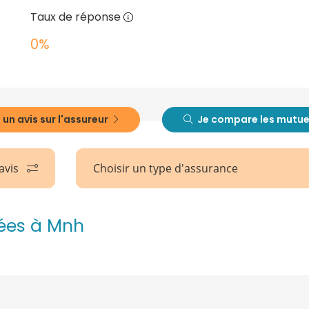
Taux de réponse
0%
 un avis sur l'assureur
Je compare les mutue
 avis
Choisir un type d'assurance
uées à Mnh