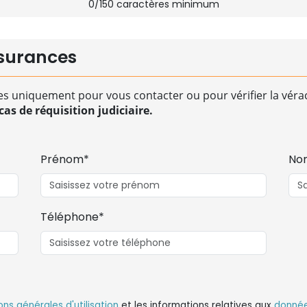
0
/150 caractères minimum
surances
es uniquement pour vous contacter ou pour vérifier la vérac
as de réquisition judiciaire.
Prénom*
No
Téléphone*
ons générales d'utilisation
et les informations relatives aux
donnée