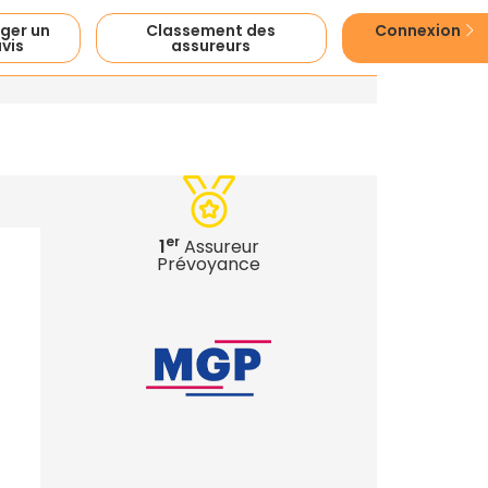
ger un
Classement des
Connexion
vis
assureurs
er
1
Assureur
Prévoyance