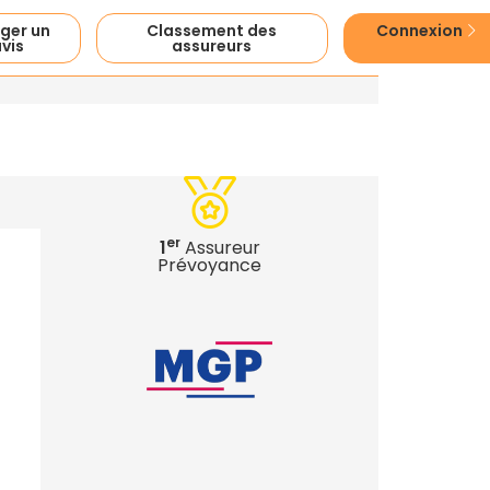
ger un
Classement des
Connexion
vis
assureurs
er
1
Assureur
Prévoyance