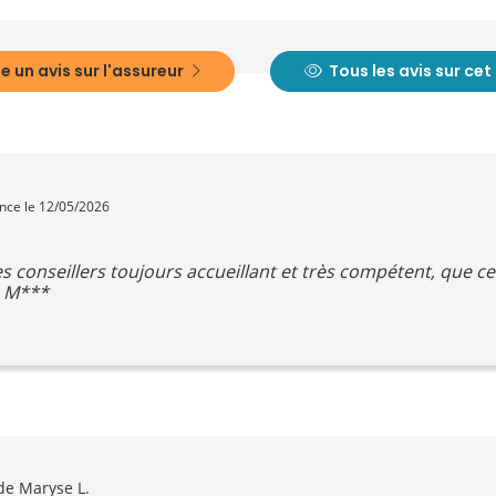
e un avis sur l'assureur
Tous les avis sur ce
ence le 12/05/2026
les conseillers toujours accueillant et très compétent, que c
. M***
e Maryse L.