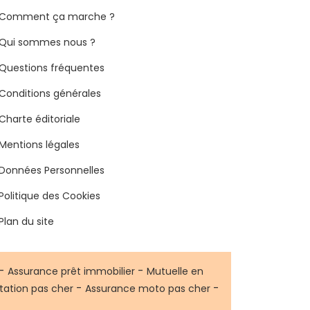
Comment ça marche ?
Qui sommes nous ?
Questions fréquentes
Conditions générales
Charte éditoriale
Mentions légales
Données Personnelles
Politique des Cookies
Plan du site
-
-
Assurance prêt immobilier
Mutuelle en
-
-
tation pas cher
Assurance moto pas cher