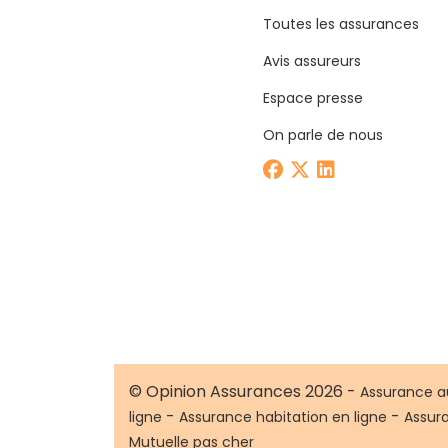
Toutes les assurances
Avis assureurs
Espace presse
On parle de nous
© Opinion Assurances 2026 -
Assurance a
-
-
ligne
Assurance habitation en ligne
Assur
Mutuelle pas cher