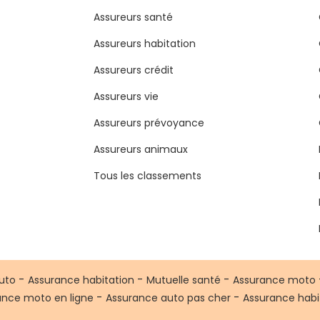
Assureurs santé
Assureurs habitation
Assureurs crédit
Assureurs vie
Assureurs prévoyance
Assureurs animaux
Tous les classements
-
-
-
uto
Assurance habitation
Mutuelle santé
Assurance moto
-
-
ance moto en ligne
Assurance auto pas cher
Assurance habi