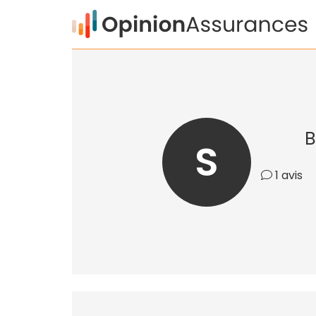
B
S
1 avis