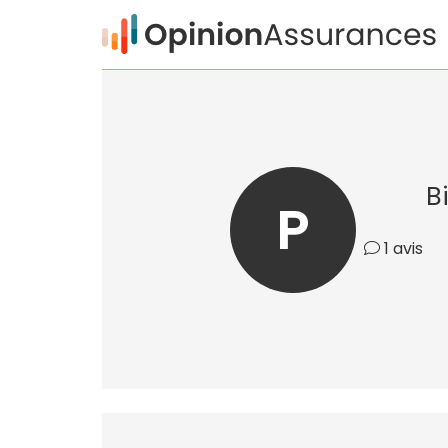
B
P
1 avis