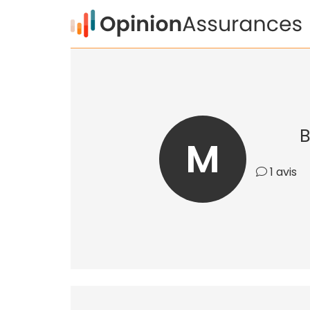
B
M
1 avis