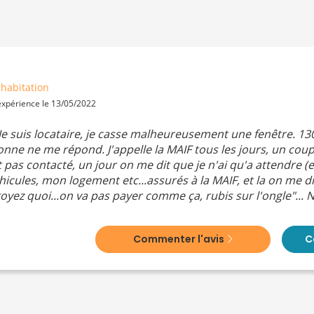
habitation
 expérience le 13/05/2022
 Je suis locataire, je casse malheureusement une fenêtre. 130
onne ne me répond. J'appelle la MAIF tous les jours, un coup
 pas contacté, un jour on me dit que je n'ai qu'a attendre (
véhicules, mon logement etc...assurés à la MAIF, et la on me d
ez quoi...on va pas payer comme ça, rubis sur l'ongle"...
Commenter l'avis
C