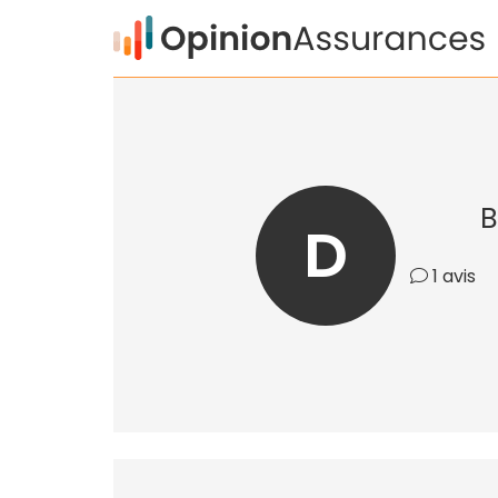
B
D
1 avis