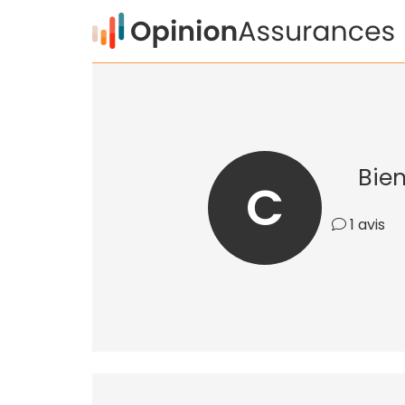
Bien
C
1 avis