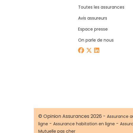
Toutes les assurances
Avis assureurs
Espace presse
On parle de nous
© Opinion Assurances 2026 -
Assurance a
-
-
ligne
Assurance habitation en ligne
Assur
Mutuelle pas cher