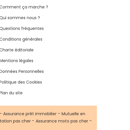
Comment ça marche ?
Qui sommes nous ?
Questions fréquentes
Conditions générales
Charte éditoriale
Mentions légales
Données Personnelles
Politique des Cookies
Plan du site
-
-
Assurance prêt immobilier
Mutuelle en
-
-
tation pas cher
Assurance moto pas cher