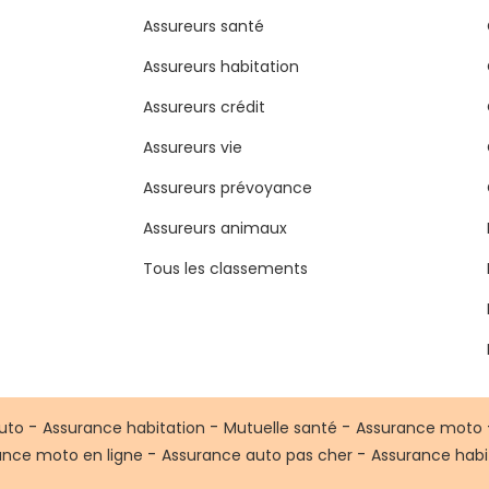
Assureurs santé
Assureurs habitation
Assureurs crédit
Assureurs vie
Assureurs prévoyance
Assureurs animaux
Tous les classements
-
-
-
uto
Assurance habitation
Mutuelle santé
Assurance moto
-
-
ance moto en ligne
Assurance auto pas cher
Assurance habi