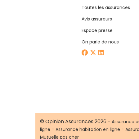
Toutes les assurances
Avis assureurs
Espace presse
On parle de nous
© Opinion Assurances 2026 -
Assurance a
-
-
ligne
Assurance habitation en ligne
Assur
Mutuelle pas cher