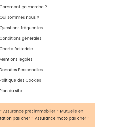
Comment ça marche ?
Qui sommes nous ?
Questions fréquentes
Conditions générales
Charte éditoriale
Mentions légales
Données Personnelles
Politique des Cookies
Plan du site
-
-
Assurance prêt immobilier
Mutuelle en
-
-
tation pas cher
Assurance moto pas cher