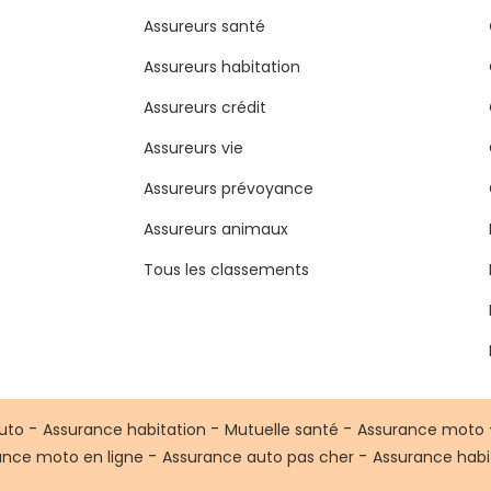
Assureurs santé
Assureurs habitation
Assureurs crédit
Assureurs vie
Assureurs prévoyance
Assureurs animaux
Tous les classements
-
-
-
uto
Assurance habitation
Mutuelle santé
Assurance moto
-
-
ance moto en ligne
Assurance auto pas cher
Assurance habi