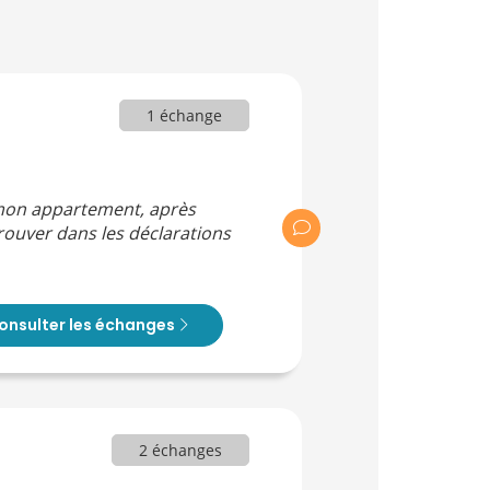
1 échange
e mon appartement, après
trouver dans les déclarations
onsulter les échanges
2 échanges