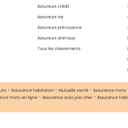
Assureurs crédit
Assureurs vie
Assureurs prévoyance
Assureurs animaux
Tous les classements
-
-
-
uto
Assurance habitation
Mutuelle santé
Assurance moto
-
-
ance moto en ligne
Assurance auto pas cher
Assurance habi