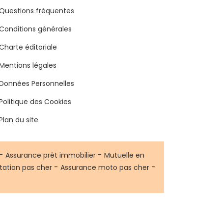
Questions fréquentes
Conditions générales
Charte éditoriale
Mentions légales
Données Personnelles
Politique des Cookies
Plan du site
-
-
Assurance prêt immobilier
Mutuelle en
-
-
tation pas cher
Assurance moto pas cher