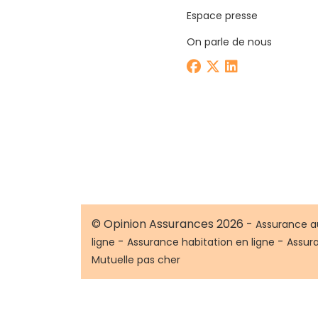
Espace presse
On parle de nous
© Opinion Assurances 2026 -
Assurance a
-
-
ligne
Assurance habitation en ligne
Assur
Mutuelle pas cher