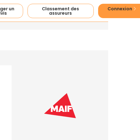
ger un
Classement des
Connexion
vis
assureurs