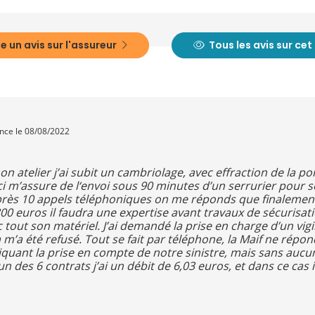
e un avis sur l'assureur
Tous les avis sur ce
ence le 08/08/2022
mon atelier j’ai subit un cambriolage, avec effraction de la p
ci m’assure de l‘envoi sous 90 minutes d’un serrurier pour s
 après 10 appels téléphoniques on me réponds que finalement
 800 euros il faudra une expertise avant travaux de sécurisat
c tout son matériel. J’ai demandé la prise en charge d’un vigi
 m’a été refusé. Tout se fait par téléphone, la Maif ne répon
iquant la prise en compte de notre sinistre, mais sans au
des 6 contrats j’ai un débit de 6,03 euros, et dans ce cas 