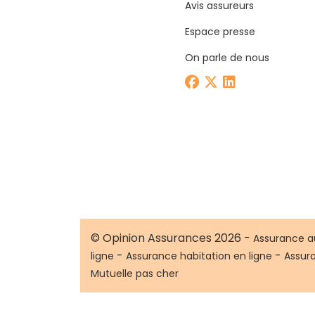
Avis assureurs
Espace presse
On parle de nous
© Opinion Assurances 2026 -
Assurance a
-
-
ligne
Assurance habitation en ligne
Assur
Mutuelle pas cher