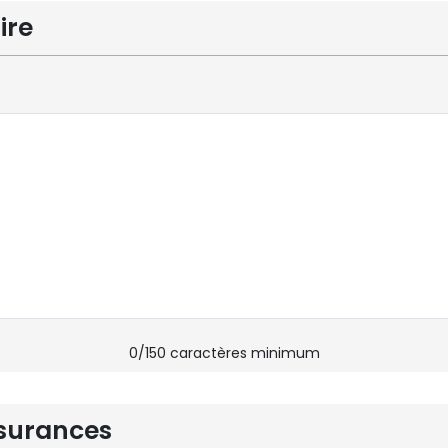
ire
0
/150 caractères minimum
surances