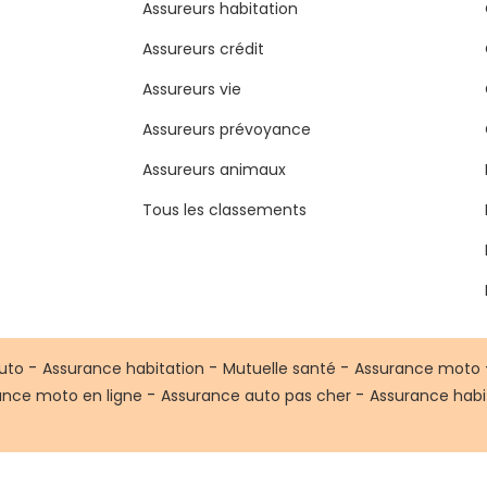
Assureurs habitation
Assureurs crédit
Assureurs vie
Assureurs prévoyance
Assureurs animaux
Tous les classements
-
-
-
uto
Assurance habitation
Mutuelle santé
Assurance moto
-
-
ance moto en ligne
Assurance auto pas cher
Assurance habi