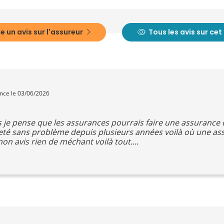
e un avis sur l'assureur
Tous les avis sur ce
ence le 03/06/2026
s je pense que les assurances pourrais faire une assurance 
eté sans problème depuis plusieurs années voilà où une as
on avis rien de méchant voilà tout....