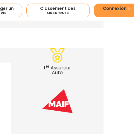
ger un
Classement des
Connexion
vis
assureurs
er
1
Assureur
Auto