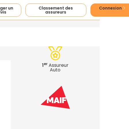
ger un
Classement des
Connexion
vis
assureurs
er
1
Assureur
Auto