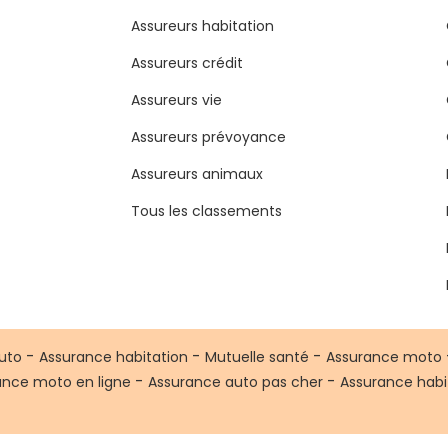
Assureurs habitation
Assureurs crédit
Assureurs vie
Assureurs prévoyance
Assureurs animaux
Tous les classements
-
-
-
uto
Assurance habitation
Mutuelle santé
Assurance moto
-
-
ance moto en ligne
Assurance auto pas cher
Assurance habi