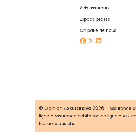
Avis assureurs
Espace presse
On parle de nous
© Opinion Assurances 2026 -
Assurance a
-
-
ligne
Assurance habitation en ligne
Assur
Mutuelle pas cher