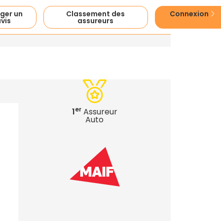
ger un
Classement des
Connexion
vis
assureurs
er
1
Assureur
Auto