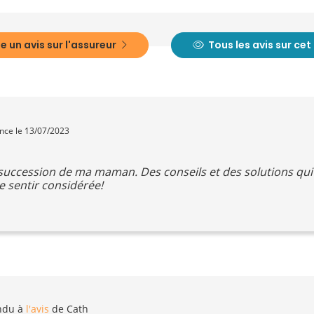
e un avis sur l'assureur
Tous les avis sur ce
ence le 13/07/2023
a succession de ma maman. Des conseils et des solutions qu
e sentir considérée!
ndu à
l'avis
de Cath